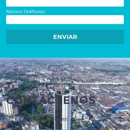
Número Teléfonico
CONTÁCTENOS
Whatsapp: +57 3239425495
Email:
creativo@dualagencia.com.co