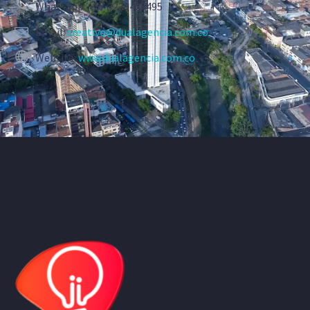
Whatsapp: +57 3239425495
Email:
creativo@dualagencia.com.co
Website:
www.dualagencia.com.co